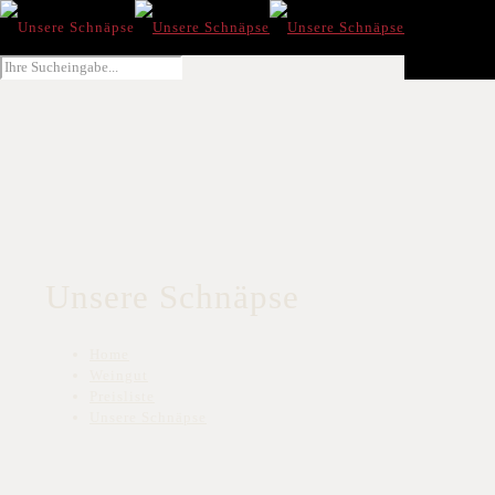
- Weingut Meier & Besenwirtschaft Armenhöf - Tel.:
+49 7843 7490
Unsere Schnäpse
Home
Weingut
Preisliste
Unsere Schnäpse