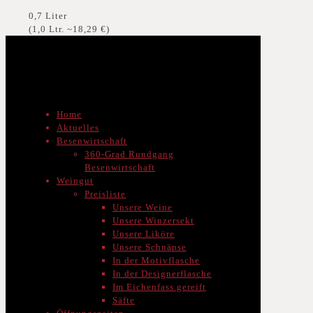
0,7 Liter
(1,0 Ltr. ~18,29 €)
Home
Aktuelles
Besenwirtschaft
360-Grad Rundgang
Besenwirtschaft
Weingut
Preisliste
Unsere Weine
Unsere Winzersekt
Unsere Liköre
Unsere Schnäpse
In der Motivflasche
In der Designerflasche
Im Eichenfass gereift
Säfte